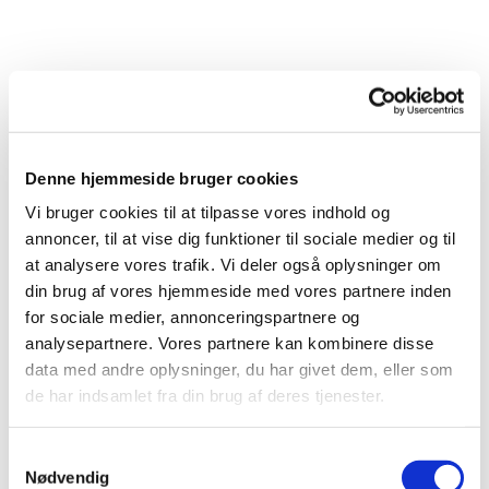
Denne hjemmeside bruger cookies
Se seneste nyhedsbrev
HER
Vi bruger cookies til at tilpasse vores indhold og
annoncer, til at vise dig funktioner til sociale medier og til
DROP-IN DÅB 6. august kl. 16-18 - LÆS MERE
at analysere vores trafik. Vi deler også oplysninger om
HER
din brug af vores hjemmeside med vores partnere inden
Valgforsamling tirsdag 15. september kl. 19.00
for sociale medier, annonceringspartnere og
- Valg til menighedsrådet - læs mere
HER
analysepartnere. Vores partnere kan kombinere disse
Læs Pressemeddelelse vedr. renovering af
data med andre oplysninger, du har givet dem, eller som
kirkens tårn
HER
de har indsamlet fra din brug af deres tjenester.
S
Nødvendig
a