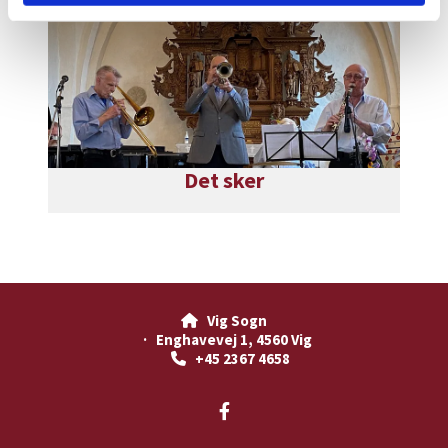
Det sker
Vig Sogn

· Enghavevej 1, 4560 Vig
+45 2367 4658
