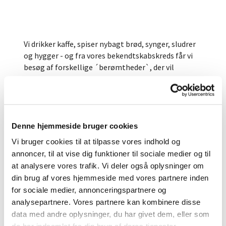
Vi drikker kaffe, spiser nybagt brød, synger, sludrer
og hygger - og fra vores bekendtskabskreds får vi
besøg af forskellige ´berømtheder`, der vil
fortælle om deres virke eller andet​​...
Vi mødes nedenstående torsdage kl. 9.30 – 11.30 i
konfirmandstuen i Vig præstegård.
Denne hjemmeside bruger cookies
Det koster 25 kr. for kaffe og frisk brød.
Vi bruger cookies til at tilpasse vores indhold og
Alle er velkomne fra nær og fjern og tag gerne
annoncer, til at vise dig funktioner til sociale medier og til
naboen med!​
at analysere vores trafik. Vi deler også oplysninger om
din brug af vores hjemmeside med vores partnere inden
for sociale medier, annonceringspartnere og
analysepartnere. Vores partnere kan kombinere disse
data med andre oplysninger, du har givet dem, eller som