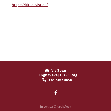
https://kirkekvist.dk/
Vig Sogn

· Enghavevej 1, 4560 Vig
+45 2367 4658

Log på ChurchDesk