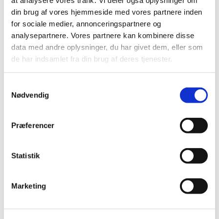
din brug af vores hjemmeside med vores partnere inden
for sociale medier, annonceringspartnere og
analysepartnere. Vores partnere kan kombinere disse
data med andre oplysninger, du har givet dem, eller som
Familie Journalen
de har indsamlet fra din brug af deres tjenester.
Vig Kirke var valgt som årets “JULEKIRKE 2011” i
S
Familie Journalen, nr. 47/2011, 135. årgang.
Nødvendig
a
Artiklen fra bladet ses her
m
t
Præferencer
y
k
k
Statistik
e
v
Marketing
a
l
g