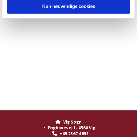
Kun nødvendige cookies
Vig Sogn

· Enghavevej 1, 4560 Vig
+45 2367 4658
