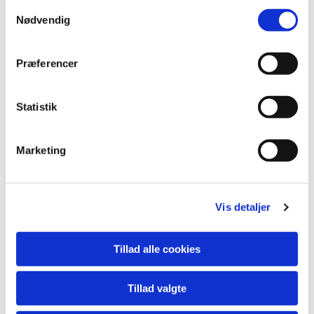
S
Nødvendig
a
m
t
Præferencer
y
k
k
Statistik
e
v
Marketing
a
l
g
Du vil måske også kunne
lide...
Vis detaljer
Tillad alle cookies
Tillad valgte