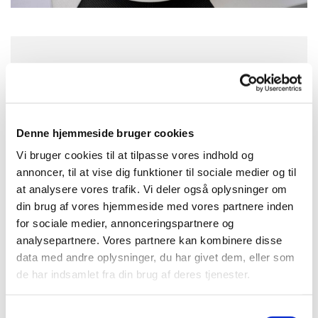
Onsdag 5. august 2026, kl. 18:00
Konfirmandstuen, Gl. Nykøbingvej 2,
Denne hjemmeside bruger cookies
4560 Vig
Vi bruger cookies til at tilpasse vores indhold og
annoncer, til at vise dig funktioner til sociale medier og til
at analysere vores trafik. Vi deler også oplysninger om
din brug af vores hjemmeside med vores partnere inden
for sociale medier, annonceringspartnere og
analysepartnere. Vores partnere kan kombinere disse
data med andre oplysninger, du har givet dem, eller som
de har indsamlet fra din brug af deres tjenester.
S