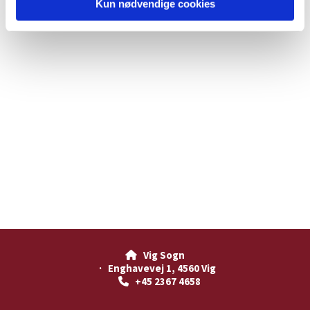
Kun nødvendige cookies
Vig Sogn

· Enghavevej 1, 4560 Vig
+45 2367 4658
