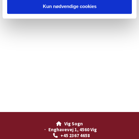
Kun nødvendige cookies
Vig Sogn

· Enghavevej 1, 4560 Vig
+45 2367 4658
