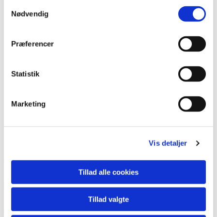
S
Nødvendig
a
m
t
Præferencer
y
k
k
Statistik
e
v
Marketing
a
l
g
Du vil måske også kunne
lide...
Vis detaljer
Tillad alle cookies
Tillad valgte