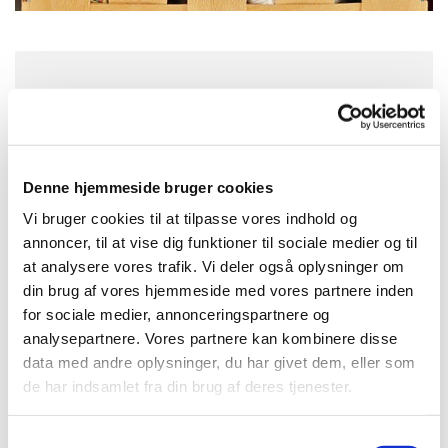
Onsdag 20. januar 2027, kl. 13:00
Konfirmandstuen, Gl. Nykøbingvej 2,
Denne hjemmeside bruger cookies
4560 Vig
Vi bruger cookies til at tilpasse vores indhold og
annoncer, til at vise dig funktioner til sociale medier og til
at analysere vores trafik. Vi deler også oplysninger om
din brug af vores hjemmeside med vores partnere inden
for sociale medier, annonceringspartnere og
analysepartnere. Vores partnere kan kombinere disse
data med andre oplysninger, du har givet dem, eller som
de har indsamlet fra din brug af deres tjenester.
S