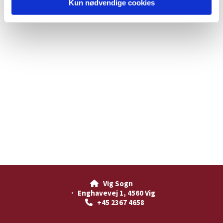
Kun nødvendige cookies
Vig Sogn

· Enghavevej 1, 4560 Vig
+45 2367 4658
