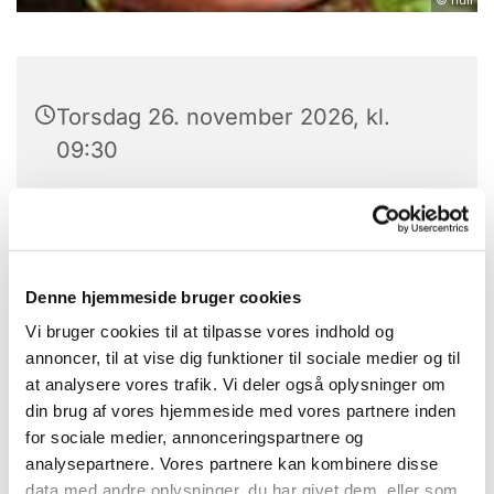
Torsdag 26. november 2026, kl.
09:30
Konfirmandstuen, Gl. Nykøbingvej 2,
4560 Vig
Denne hjemmeside bruger cookies
Arne Andersen, Fjordgården, Hørve
Vi bruger cookies til at tilpasse vores indhold og
annoncer, til at vise dig funktioner til sociale medier og til
at analysere vores trafik. Vi deler også oplysninger om
din brug af vores hjemmeside med vores partnere inden
Arne er med i "Audebo besøgscenter"
for sociale medier, annonceringspartnere og
analysepartnere. Vores partnere kan kombinere disse
data med andre oplysninger, du har givet dem, eller som