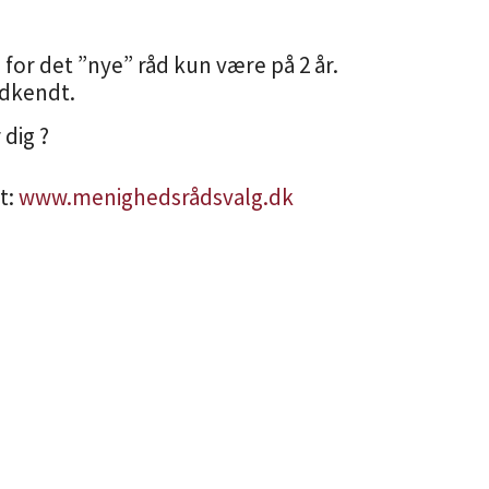
 for det ”nye” råd kun være på 2 år.
odkendt.
dig ?
t:
www.menighedsrådsvalg.dk