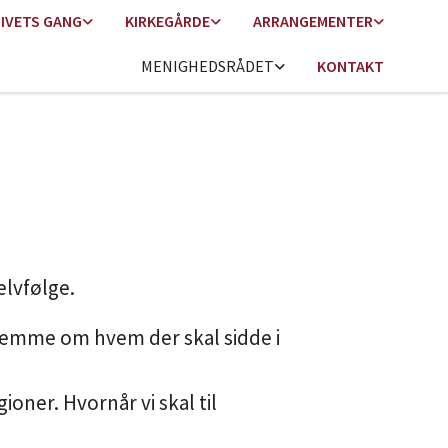
LIVETS GANG
KIRKEGÅRDE
ARRANGEMENTER
MENIGHEDSRÅDET
KONTAKT
elvfølge.
 stemme om hvem der skal sidde i
oner. Hvornår vi skal til