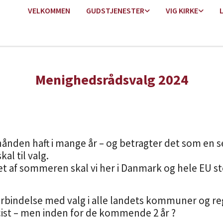
VELKOMMEN
GUDSTJENESTER
VIG KIRKE
Menighedsrådsvalg 2024
hånden haft i mange år – og betragter det som en s
kal til valg.
løbet af sommeren skal vi her i Danmark og hele EU
forbindelse med valg i alle landets kommuner og regi
æcist – men inden for de kommende 2 år ?